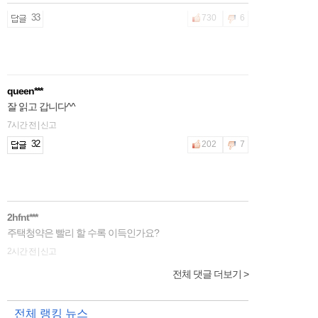
queen***
잘 읽고 갑니다^^
7시간 전 | 신고
32
202
7
2hfnt***
주택청약은 빨리 할 수록 이득인가요?
2시간 전 | 신고
36
595
1
전체 댓글 더보기 >
girls***
주택청약을 꼭 들어야하는 이유가 무엇인가요?
전체 랭킹 뉴스
5시간 전 | 신고